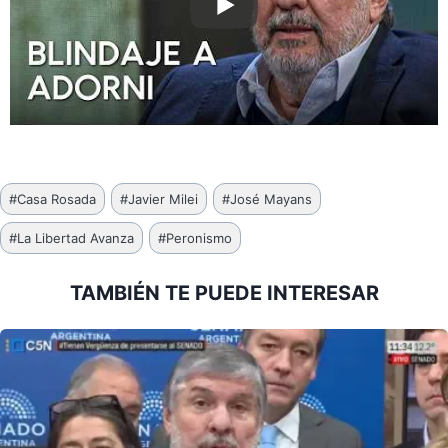
Etiquetas
#
Casa Rosada
#
Javier Milei
#
José Mayans
de
#
La Libertad Avanza
#
Peronismo
la
entrada:
TAMBIÉN TE PUEDE INTERESAR