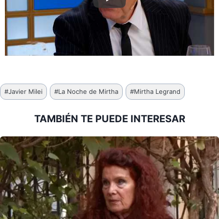
Etiquetas
#
Javier Milei
#
La Noche de Mirtha
#
Mirtha Legrand
de
la
TAMBIÉN TE PUEDE INTERESAR
entrada: