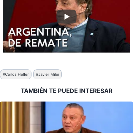
Etiquetas
#
Carlos Heller
#
Javier Milei
de
la
TAMBIÉN TE PUEDE INTERESAR
entrada: