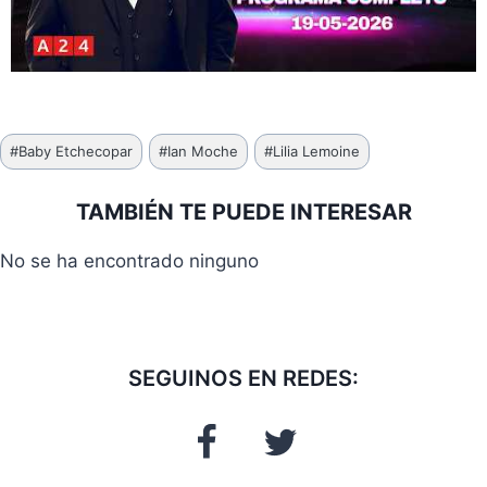
Etiquetas
#
Baby Etchecopar
#
Ian Moche
#
Lilia Lemoine
de
la
TAMBIÉN TE PUEDE INTERESAR
entrada:
No se ha encontrado ninguno
SEGUINOS EN REDES: