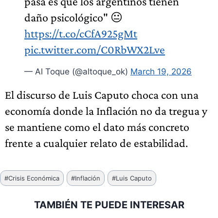
pasa es que los argentinos tienen
daño psicológico" 😐
https://t.co/cCfA925gMt
pic.twitter.com/C0RbWX2Lve
— Al Toque (@altoque_ok)
March 19, 2026
El discurso de Luis Caputo choca con una
economía donde la Inflación no da tregua y
se mantiene como el dato más concreto
frente a cualquier relato de estabilidad.
Etiquetas
#
Crisis Económica
#
Inflación
#
Luis Caputo
de
la
TAMBIÉN TE PUEDE INTERESAR
entrada: