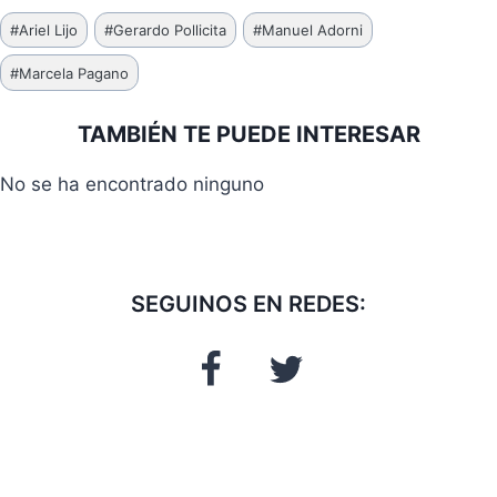
Etiquetas
#
Ariel Lijo
#
Gerardo Pollicita
#
Manuel Adorni
de
#
Marcela Pagano
la
entrada:
TAMBIÉN TE PUEDE INTERESAR
No se ha encontrado ninguno
SEGUINOS EN REDES: