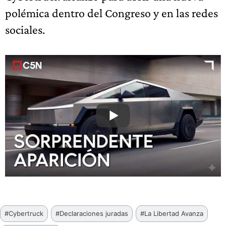
polémica dentro del Congreso y en las redes
sociales.
Etiquetas
#
Cybertruck
#
Declaraciones juradas
#
La Libertad Avanza
de