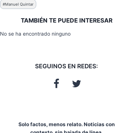
#
Manuel Quintar
la
entrada:
TAMBIÉN TE PUEDE INTERESAR
No se ha encontrado ninguno
SEGUINOS EN REDES:
Solo factos, menos relato. Noticias con
contexto, sin bajada de línea.