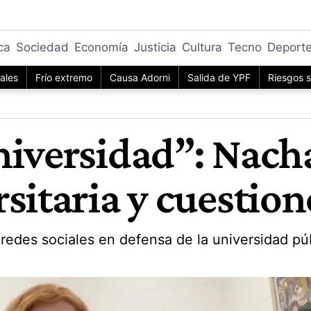
ica
Sociedad
Economía
Justicia
Cultura
Tecno
Deport
iales
Frío extremo
Causa Adorni
Salida de YPF
Riesgos s
niversidad”: Nac
sitaria y cuestio
redes sociales en defensa de la universidad públ