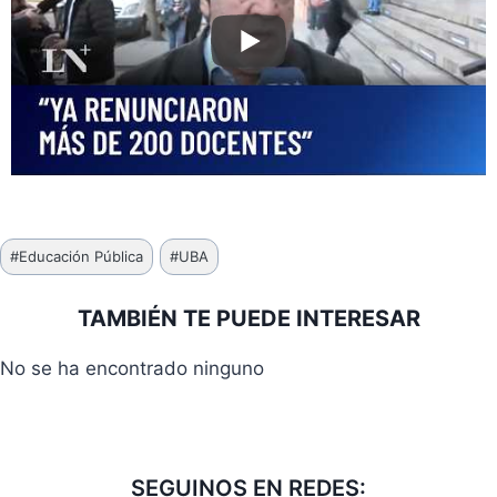
Etiquetas
#
Educación Pública
#
UBA
de
la
TAMBIÉN TE PUEDE INTERESAR
entrada:
No se ha encontrado ninguno
SEGUINOS EN REDES: