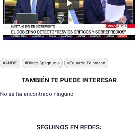
Etiquetas
#
ANDIS
#
Diego Spagnuolo
#
Eduardo Feinmann
de
la
TAMBIÉN TE PUEDE INTERESAR
entrada:
No se ha encontrado ninguno
SEGUINOS EN REDES: