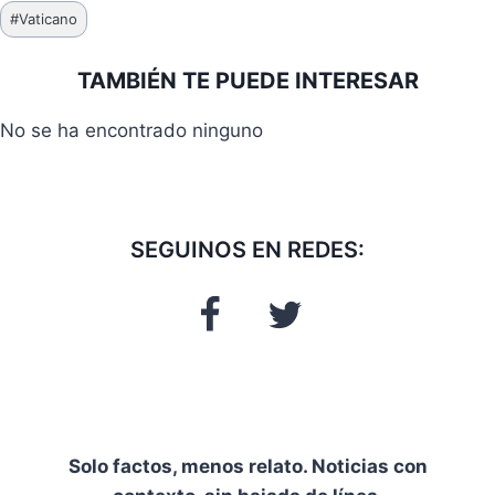
Etiquetas
#
Vaticano
de
la
TAMBIÉN TE PUEDE INTERESAR
entrada:
No se ha encontrado ninguno
SEGUINOS EN REDES:
Solo factos, menos relato. Noticias con