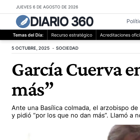
Saltar
JUEVES 6 DE AGOSTO DE 2026
al
DIARIO 360
contenido
Polít
Temas del Día:
Recurso estratégico
Acreditaciones ofic
5 OCTUBRE, 2025
SOCIEDAD
García Cuerva en
más”
Ante una Basílica colmada, el arzobispo de
y pidió “por los que no dan más”. Llamó a no