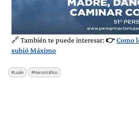
🔗 También te puede interesar:
👉
Como lo
subió Máximo
Etiquetas
#
Luján
#
Narcotráfico
de
la
entrada: