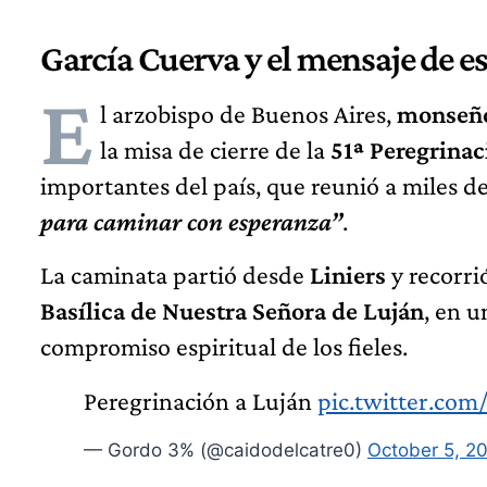
García Cuerva y el mensaje de e
E
l arzobispo de Buenos Aires,
monseño
la misa de cierre de la
51ª Peregrinac
importantes del país, que reunió a miles d
para caminar con esperanza”
.
La caminata partió desde
Liniers
y recorri
Basílica de Nuestra Señora de Luján
, en 
compromiso espiritual de los fieles.
Peregrinación a Luján
pic.twitter.co
— Gordo 3% (@caidodelcatre0)
October 5, 2