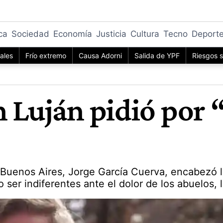
ica
Sociedad
Economía
Justicia
Cultura
Tecno
Deport
iales
Frío extremo
Causa Adorni
Salida de YPF
Riesgos s
 Luján pidió por 
 Buenos Aires, Jorge García Cuerva, encabezó la
 ser indiferentes ante el dolor de los abuelos, 