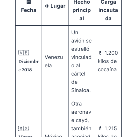
📅
Hecho
Carga
✈️ Lugar
Fecha
princip
incauta
al
da
Un
avión se
estrelló
🇻🇪
💊 1.200
Venezu
vinculad
kilos de
Diciembr
ela
o al
cocaína
e 2018
cártel
de
Sinaloa.
Otra
aeronav
e cayó,
🇲🇽
también
💊 1.215
México
asociad
kilos de
Marzo