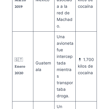
a a la
cocaína
2019
red de
Machad
o.
Una
avioneta
fue
intercep
🇬🇹
💊 1.700
Guatem
tada
kilos de
Enero
ala
mientra
cocaína
2020
s
transpor
taba
droga.
Un