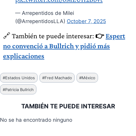
— Arrepentidos de Milei
(@ArrepentidosLLA)
October 7, 2025
🔗 También te puede interesar:
👉
Espert
no convenció a Bullrich y pidió más
explicaciones
Etiquetas
#
Estados Unidos
#
Fred Machado
#
México
de
#
Patricia Bullrich
la
entrada:
TAMBIÉN TE PUEDE INTERESAR
No se ha encontrado ninguno