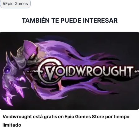
Etiquetas
#
Epic Games
de
la
TAMBIÉN TE PUEDE INTERESAR
entrada:
Voidwrought está gratis en Epic Games Store por tiempo
limitado