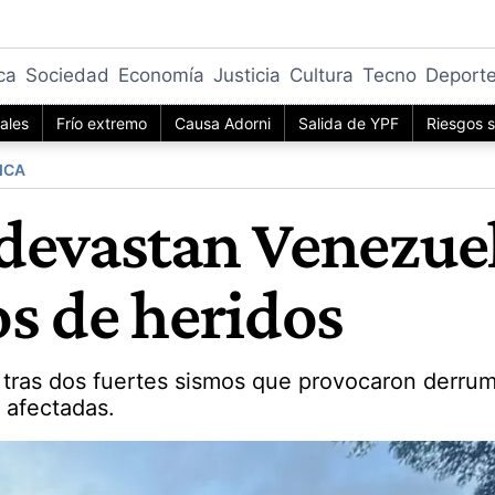
ica
Sociedad
Economía
Justicia
Cultura
Tecno
Deport
iales
Frío extremo
Causa Adorni
Salida de YPF
Riesgos s
ICA
devastan Venezuel
os de heridos
 tras dos fuertes sismos que provocaron derru
 afectadas.