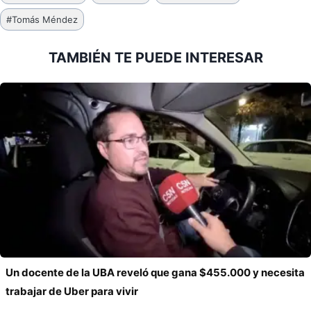
de
#
Tomás Méndez
la
entrada:
TAMBIÉN TE PUEDE INTERESAR
Un docente de la UBA reveló que gana $455.000 y necesita
trabajar de Uber para vivir