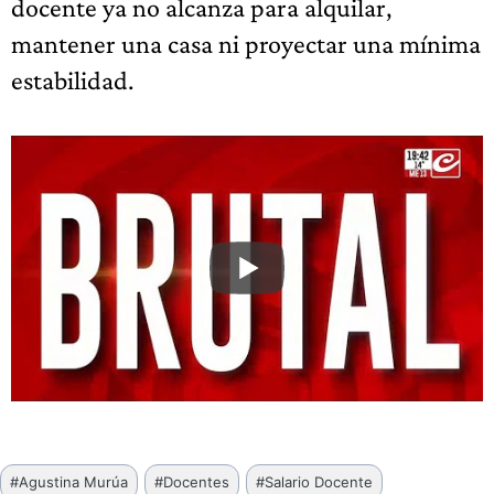
docente ya no alcanza para alquilar,
mantener una casa ni proyectar una mínima
estabilidad.
Etiquetas
#
Agustina Murúa
#
Docentes
#
Salario Docente