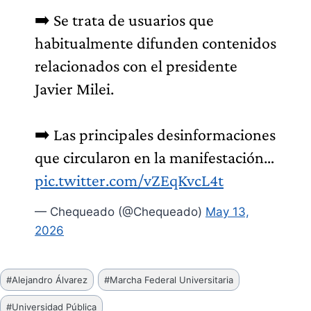
➡️ Se trata de usuarios que
habitualmente difunden contenidos
relacionados con el presidente
Javier Milei.
➡️ Las principales desinformaciones
que circularon en la manifestación…
pic.twitter.com/vZEqKvcL4t
— Chequeado (@Chequeado)
May 13,
2026
Etiquetas
#
Alejandro Álvarez
#
Marcha Federal Universitaria
de
#
Universidad Pública
la