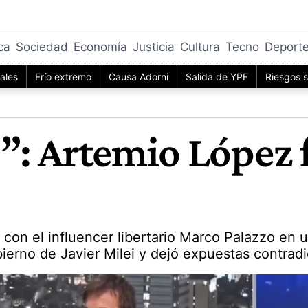
ica
Sociedad
Economía
Justicia
Cultura
Tecno
Deport
iales
Frío extremo
Causa Adorni
Salida de YPF
Riesgos s
”: Artemio López 
con el influencer libertario Marco Palazzo en u
ierno de Javier Milei y dejó expuestas contradic