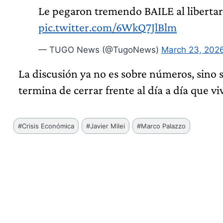
Le pegaron tremendo BAILE al libertari
pic.twitter.com/6WkQ7JlBlm
— TUGO News (@TugoNews)
March 23, 202
La discusión ya no es sobre números, sino 
termina de cerrar frente al día a día que vi
Etiquetas
#
Crisis Económica
#
Javier Milei
#
Marco Palazzo
de
la
entrada: