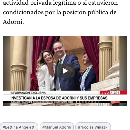
actividad privada legítima o si estuvieron
condicionados por la posición pública de
Adorni.
Etiquetas
#
Bettina Angeletti
#
Manuel Adorni
#
Nicolás Wiñazki