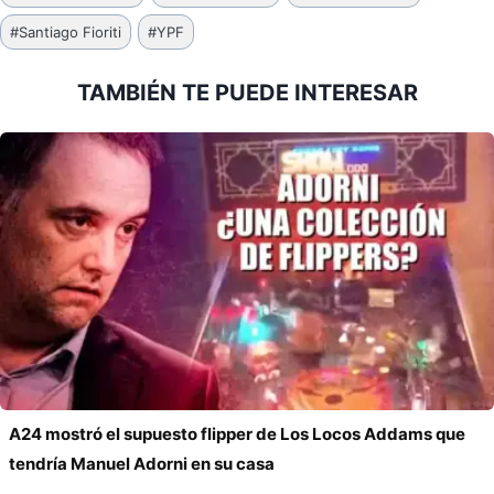
de
#
Santiago Fioriti
#
YPF
la
entrada:
TAMBIÉN TE PUEDE INTERESAR
A24 mostró el supuesto flipper de Los Locos Addams que
tendría Manuel Adorni en su casa