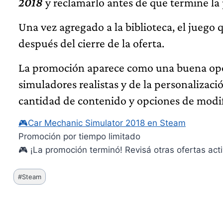
2018
y reclamarlo antes de que termine la
Una vez agregado a la biblioteca, el jueg
después del cierre de la oferta.
La promoción aparece como una buena opor
simuladores realistas y de la personalizac
cantidad de contenido y opciones de modifi
🎮
Car Mechanic Simulator 2018 en Steam
Promoción por tiempo limitado
🎮 ¡La promoción terminó! Revisá otras ofertas acti
Etiquetas
#
Steam
de
la
entrada: