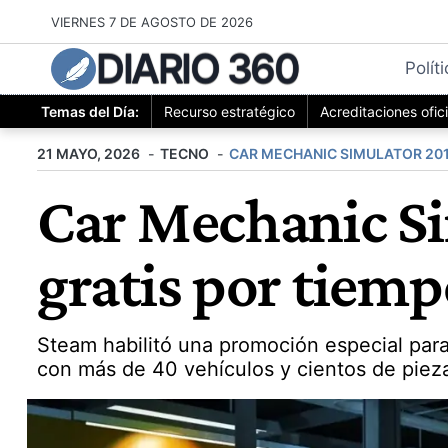
Saltar
VIERNES 7 DE AGOSTO DE 2026
al
DIARIO 360
contenido
Polít
Temas del Día:
Recurso estratégico
Acreditaciones ofic
21 MAYO, 2026
TECNO
CAR MECHANIC SIMULATOR 20
Car Mechanic Si
gratis por tiemp
Steam habilitó una promoción especial par
con más de 40 vehículos y cientos de pieza