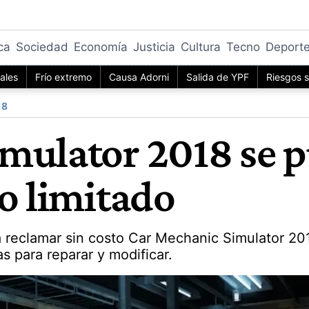
ica
Sociedad
Economía
Justicia
Cultura
Tecno
Deport
iales
Frío extremo
Causa Adorni
Salida de YPF
Riesgos s
18
mulator 2018 se 
o limitado
a reclamar sin costo Car Mechanic Simulator 20
s para reparar y modificar.