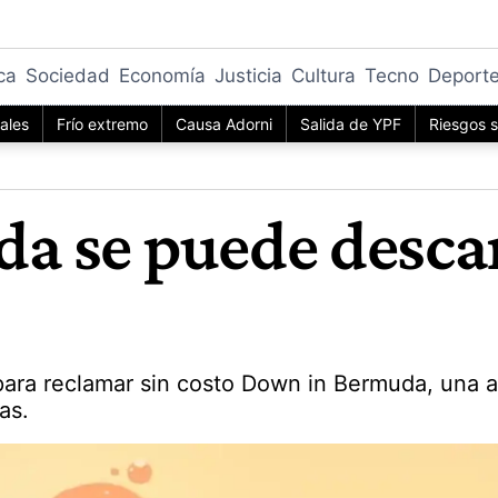
ica
Sociedad
Economía
Justicia
Cultura
Tecno
Deport
iales
Frío extremo
Causa Adorni
Salida de YPF
Riesgos s
 se puede descar
ara reclamar sin costo Down in Bermuda, una a
as.