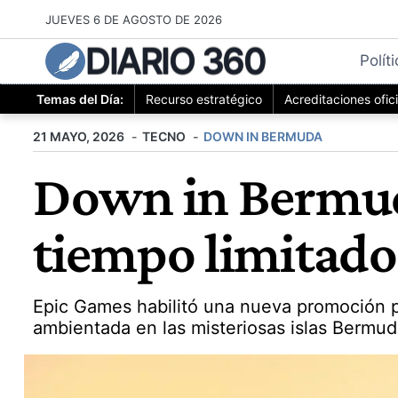
Saltar
JUEVES 6 DE AGOSTO DE 2026
al
DIARIO 360
contenido
Polít
Temas del Día:
Recurso estratégico
Acreditaciones ofic
21 MAYO, 2026
TECNO
DOWN IN BERMUDA
Down in Bermuda
tiempo limitado
Epic Games habilitó una nueva promoción p
ambientada en las misteriosas islas Bermud