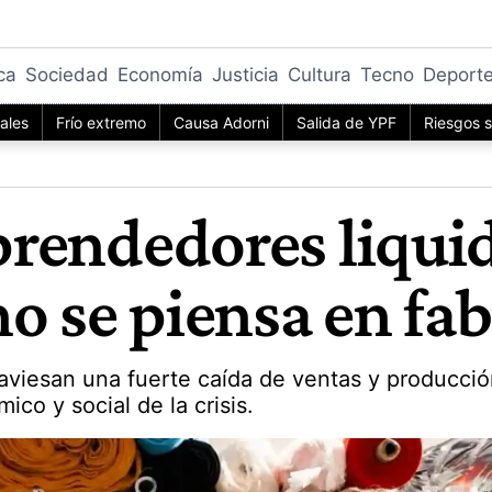
ica
Sociedad
Economía
Justicia
Cultura
Tecno
Deport
iales
Frío extremo
Causa Adorni
Salida de YPF
Riesgos s
mprendedores liqui
o se piensa en fab
raviesan una fuerte caída de ventas y producción
co y social de la crisis.