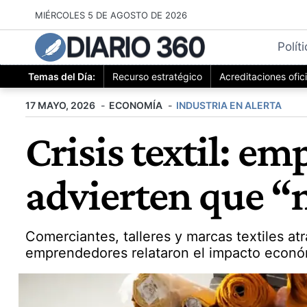
Saltar
MIÉRCOLES 5 DE AGOSTO DE 2026
al
DIARIO 360
contenido
Polít
Temas del Día:
Recurso estratégico
Acreditaciones ofic
17 MAYO, 2026
ECONOMÍA
INDUSTRIA EN ALERTA
Crisis textil: e
advierten que “n
Comerciantes, talleres y marcas textiles at
emprendedores relataron el impacto económi