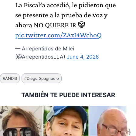
La Fiscalía accedió, le pidieron que
se presente a la prueba de voz y
ahora NO QUIERE IR 🤡
pic.twitter.com/ZAzI4WchoQ
— Arrepentidos de Milei
(@ArrepentidosLLA)
June 4, 2026
Etiquetas
#
ANDIS
#
Diego Spagnuolo
de
la
TAMBIÉN TE PUEDE INTERESAR
entrada: