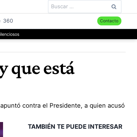
Buscar:
e
360
Contacto
ilenciosos
ey que está
 apuntó contra el Presidente, a quien acusó
TAMBIÉN TE PUEDE INTERESAR