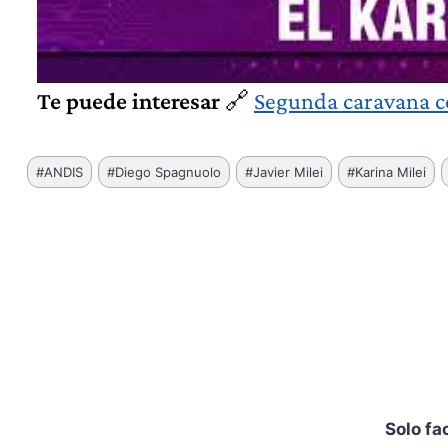
Te puede interesar
🔗
Segunda caravana co
Etiquetas
#
ANDIS
#
Diego Spagnuolo
#
Javier Milei
#
Karina Milei
de
la
entrada:
Solo fa