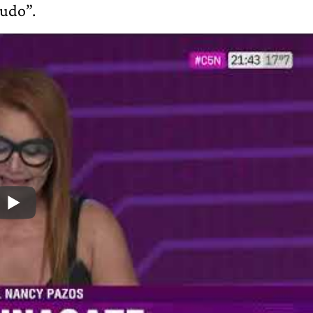
nudo”.