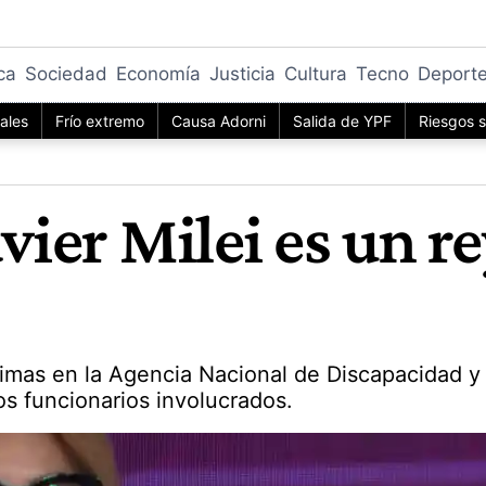
ica
Sociedad
Economía
Justicia
Cultura
Tecno
Deport
iales
Frío extremo
Causa Adorni
Salida de YPF
Riesgos s
vier Milei es un r
coimas en la Agencia Nacional de Discapacidad y
os funcionarios involucrados.