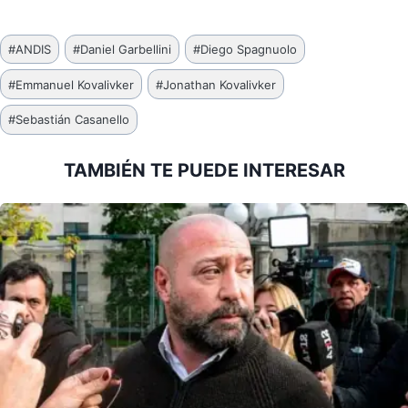
Etiquetas
#
ANDIS
#
Daniel Garbellini
#
Diego Spagnuolo
de
#
Emmanuel Kovalivker
#
Jonathan Kovalivker
la
entrada:
#
Sebastián Casanello
TAMBIÉN TE PUEDE INTERESAR