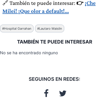
🔗 También te puede interesar:
👉
¡Che
Milei! ¡Que olor a default!…
Etiquetas
#
Hospital Garrahan
#
Lautaro Maislin
de
la
TAMBIÉN TE PUEDE INTERESAR
entrada:
No se ha encontrado ninguno
SEGUINOS EN REDES: