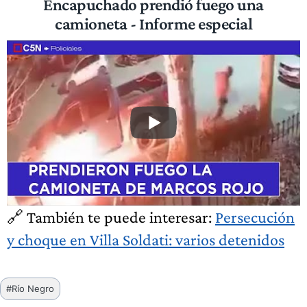
Encapuchado prendió fuego una
camioneta - Informe especial
🔗 También te puede interesar:
Persecución
y choque en Villa Soldati: varios detenidos
Etiquetas
#
Río Negro
de