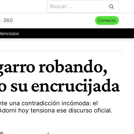
Buscar:
e
360
Contacto
ilenciosos
agarro robando,
o su encrucijada
ante una contradicción incómoda: el
dorni hoy tensiona ese discurso oficial.