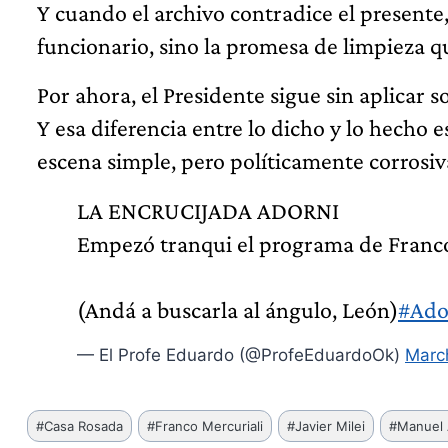
Y cuando el archivo contradice el presente, 
funcionario, sino la promesa de limpieza 
Por ahora, el Presidente sigue sin aplicar 
Y esa diferencia entre lo dicho y lo hecho 
escena simple, pero políticamente corrosiv
LA ENCRUCIJADA ADORNI
Empezó tranqui el programa de Franc
(Andá a buscarla al ángulo, León)
#Ado
— El Profe Eduardo (@ProfeEduardoOk)
Marc
Etiquetas
#
Casa Rosada
#
Franco Mercuriali
#
Javier Milei
#
Manuel 
de