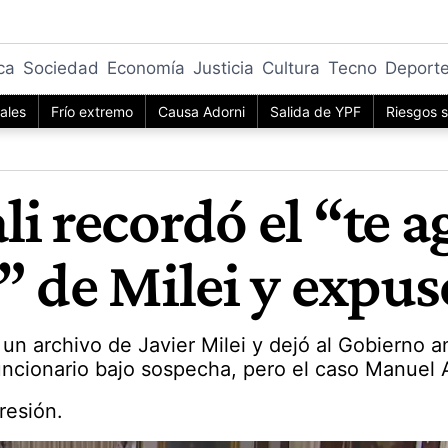
ica
Sociedad
Economía
Justicia
Cultura
Tecno
Deport
iales
Frío extremo
Causa Adorni
Salida de YPF
Riesgos s
i recordó el “te 
” de Milei y expus
 un archivo de Javier Milei y dejó al Gobierno 
uncionario bajo sospecha, pero el caso Manuel A
resión.