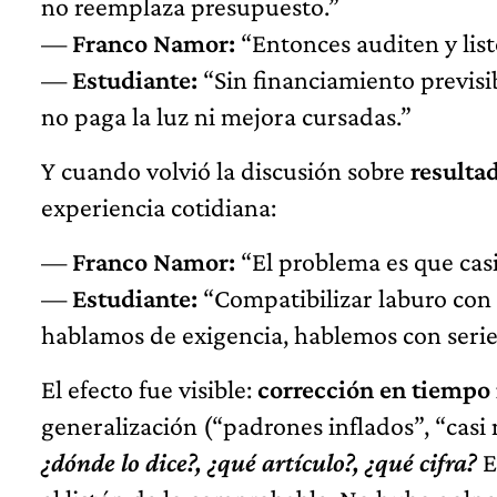
no reemplaza presupuesto.”
—
Franco Namor:
“Entonces auditen y list
—
Estudiante:
“Sin financiamiento previsib
no paga la luz ni mejora cursadas.”
Y cuando volvió la discusión sobre
resulta
experiencia cotidiana:
—
Franco Namor:
“El problema es que casi
—
Estudiante:
“Compatibilizar laburo con c
hablamos de exigencia, hablemos con serie
El efecto fue visible:
corrección en tiempo 
generalización (“padrones inflados”, “casi n
¿dónde lo dice?, ¿qué artículo?, ¿qué cifra?
E