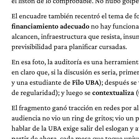
el listón de lo comprobable. No hubo golp
El encuadre también recentró el tema de f
financiamiento adecuado
no hay funciona
alcancen, infraestructura que resista, insu
previsibilidad para planificar cursadas.
En esa foto, la auditoría es una herramient
en claro que, si la discusión es seria, prime
y una estudiante de
Filo UBA
); después se
de regularidad); y luego se
contextualiza
(
El fragmento ganó tracción en redes por a
audiencia no vio un ring de gritos; vio un
hablar de la UBA exige salir del eslogan y a
partir de ahora, cada mesa que toque unive