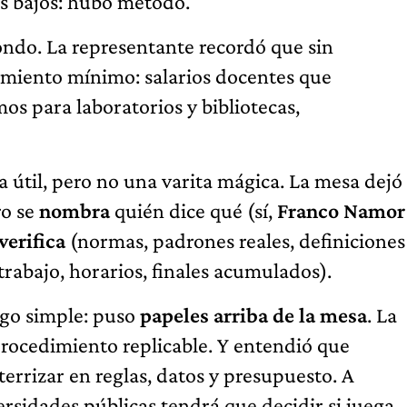
es bajos: hubo método.
ondo. La representante recordó que sin
miento mínimo: salarios docentes que
mos para laboratorios y bibliotecas,
a útil, pero no una varita mágica. La mesa dejó
ro se
nombra
quién dice qué (sí,
Franco Namor
verifica
(normas, padrones reales, definiciones
trabajo, horarios, finales acumulados).
lgo simple: puso
papeles arriba de la mesa
. La
 procedimiento replicable. Y entendió que
terrizar en reglas, datos y presupuesto. A
rsidades públicas tendrá que decidir si juega