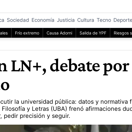
ica
Sociedad
Economía
Justicia
Cultura
Tecno
Deport
iales
Frío extremo
Causa Adorni
Salida de YPF
Riesgos s
 LN+, debate por
do
utir la universidad pública: datos y normativa 
Filosofía y Letras (UBA) frenó afirmaciones du
 pedir precisión y seguir.