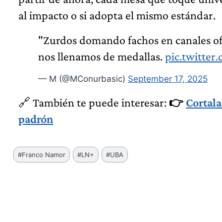
al impacto o si adopta el mismo estándar.
"Zurdos domando fachos en canales ofi
nos llenamos de medallas.
pic.twitte
— M (@MConurbasic)
September 17, 2025
🔗 También te puede interesar:
👉
Cortala
padrón
Etiquetas
#
Franco Namor
#
LN+
#
UBA
de
la
entrada: