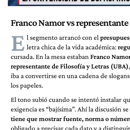
Franco Namor vs representante d
E
l segmento arrancó con el
presupuest
letra chica de la vida académica:
regu
cursada. En la mesa estaban
Franco Namo
representante de Filosofía y Letras (UBA)
iba a convertirse en una cadena de slogans
los papeles.
El tono subió cuando se intentó instalar q
exigencia es “bajísima”. Ahí la discusión se
tiene que mostrar fuente, norma o númer
obligado a precisar cada dato y a distingu