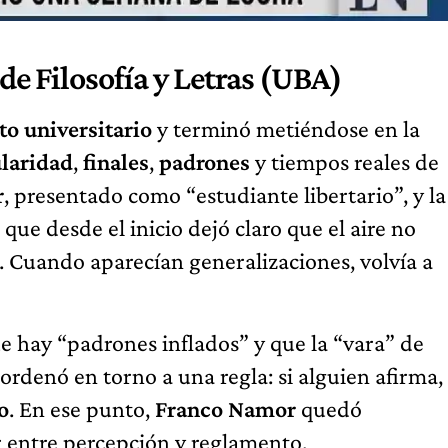
e Filosofía y Letras (UBA)
o universitario
y terminó metiéndose en la
laridad
,
finales
,
padrones
y tiempos reales de
r
, presentado como “estudiante libertario”, y la
, que desde el inicio dejó claro que el aire no
. Cuando aparecían generalizaciones, volvía a
ue hay “padrones inflados” y que la “vara” de
 ordenó en torno a una regla: si alguien afirma,
o
. En ese punto,
Franco Namor
quedó
ir entre percepción y reglamento.