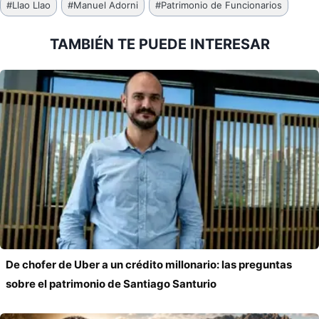
#
Llao Llao
#
Manuel Adorni
#
Patrimonio de Funcionarios
de
la
TAMBIÉN TE PUEDE INTERESAR
entrada:
De chofer de Uber a un crédito millonario: las preguntas
sobre el patrimonio de Santiago Santurio