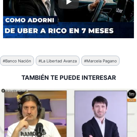
Etiquetas
#
Banco Nación
#
La Libertad Avanza
#
Marcela Pagano
de
la
TAMBIÉN TE PUEDE INTERESAR
entrada: