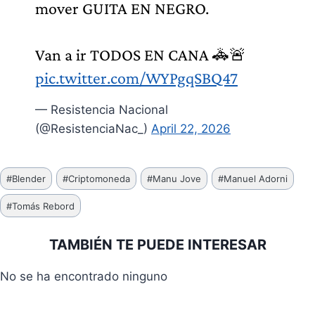
mover GUITA EN NEGRO.
Van a ir TODOS EN CANA 🚓🚨
pic.twitter.com/WYPgqSBQ47
— Resistencia Nacional
(@ResistenciaNac_)
April 22, 2026
Etiquetas
#
Blender
#
Criptomoneda
#
Manu Jove
#
Manuel Adorni
de
#
Tomás Rebord
la
entrada:
TAMBIÉN TE PUEDE INTERESAR
No se ha encontrado ninguno