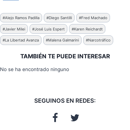
Etiquetas
#
Alejo Ramos Padilla
#
Diego Santilli
#
Fred Machado
de
#
Javier Milei
#
José Luis Espert
#
Karen Reichardt
la
entrada:
#
La Libertad Avanza
#
Malena Galmarini
#
Narcotráfico
TAMBIÉN TE PUEDE INTERESAR
No se ha encontrado ninguno
SEGUINOS EN REDES: