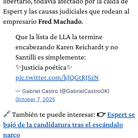
libertario, todavía afectado por la caída de
Espert y las causas judiciales que rodean al
empresario
Fred Machado
.
Que la lista de LLA la termine
encabezando Karen Reichardt y no
Santilli es simplemente:
✨️Justicia poética✨️
pic.twitter.com/kJQGtRJSzN
— Gabriel Castro (@GabrielCastroOK)
October 7, 2025
🔗 También te puede interesar:
👉
Espert se
bajó de la candidatura tras el escándalo
narco