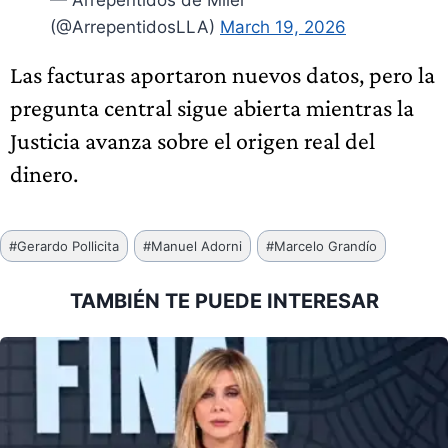
— Arrepentidos de Milei
(@ArrepentidosLLA)
March 19, 2026
Las facturas aportaron nuevos datos, pero la
pregunta central sigue abierta mientras la
Justicia avanza sobre el origen real del
dinero.
Etiquetas
#
Gerardo Pollicita
#
Manuel Adorni
#
Marcelo Grandío
de
la
TAMBIÉN TE PUEDE INTERESAR
entrada: