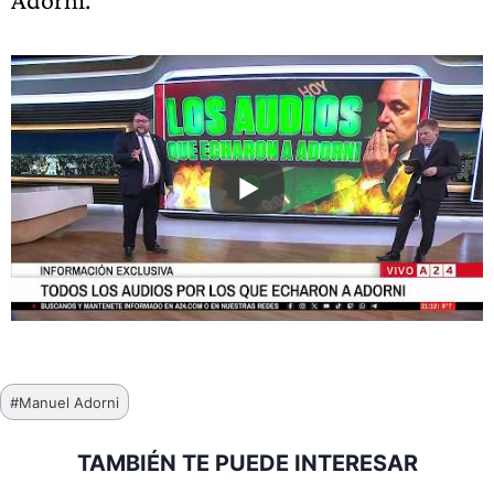
Etiquetas
#
Manuel Adorni
de
la
TAMBIÉN TE PUEDE INTERESAR
entrada: