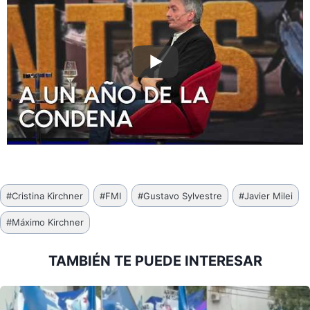
Etiquetas
#
Cristina Kirchner
#
FMI
#
Gustavo Sylvestre
#
Javier Milei
de
#
Máximo Kirchner
la
entrada:
TAMBIÉN TE PUEDE INTERESAR