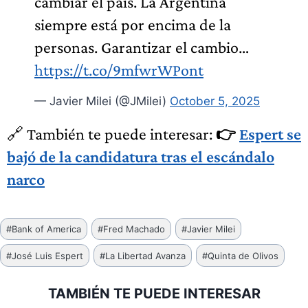
cambiar el país. La Argentina
siempre está por encima de la
personas. Garantizar el cambio…
https://t.co/9mfwrWPont
— Javier Milei (@JMilei)
October 5, 2025
🔗 También te puede interesar:
👉
Espert se
bajó de la candidatura tras el escándalo
narco
Etiquetas
#
Bank of America
#
Fred Machado
#
Javier Milei
de
#
José Luis Espert
#
La Libertad Avanza
#
Quinta de Olivos
la
entrada:
TAMBIÉN TE PUEDE INTERESAR