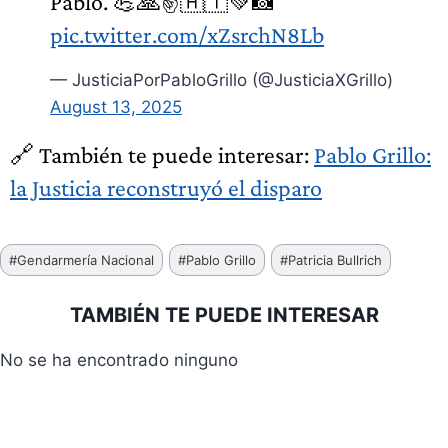
Pablo. 💪🙏✌️🇦🇹💚📸
pic.twitter.com/xZsrchN8Lb
— JusticiaPorPabloGrillo (@JusticiaXGrillo)
August 13, 2025
🔗 También te puede interesar:
Pablo Grillo:
la Justicia reconstruyó el disparo
Etiquetas
#
Gendarmería Nacional
#
Pablo Grillo
#
Patricia Bullrich
de
la
TAMBIÉN TE PUEDE INTERESAR
entrada:
No se ha encontrado ninguno