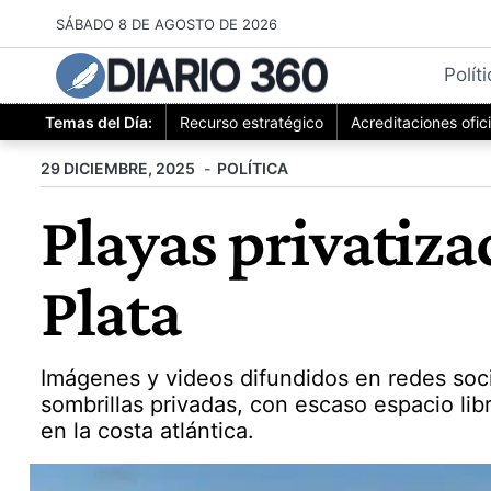
Saltar
SÁBADO 8 DE AGOSTO DE 2026
al
DIARIO 360
contenido
Polít
Temas del Día:
Recurso estratégico
Acreditaciones ofic
29 DICIEMBRE, 2025
POLÍTICA
Playas privatiza
Plata
Imágenes y videos difundidos en redes soc
sombrillas privadas, con escaso espacio lib
en la costa atlántica.