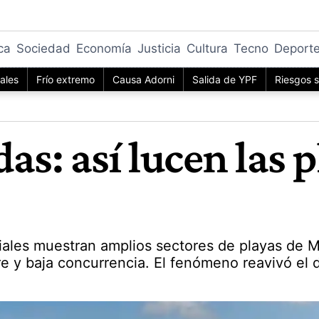
ica
Sociedad
Economía
Justicia
Cultura
Tecno
Deport
iales
Frío extremo
Causa Adorni
Salida de YPF
Riesgos s
das: así lucen las 
iales muestran amplios sectores de playas de M
re y baja concurrencia. El fenómeno reavivó el 