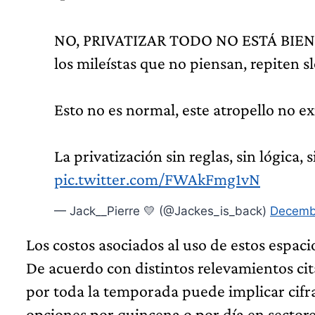
NO, PRIVATIZAR TODO NO ESTÁ BIEN. Pa
los mileístas que no piensan, repiten s
Esto no es normal, este atropello no e
La privatización sin reglas, sin lógica
pic.twitter.com/FWAkFmg1vN
— Jack__Pierre 💛 (@Jackes_is_back)
Decemb
Los costos asociados al uso de estos espac
De acuerdo con distintos relevamientos cit
por toda la temporada puede implicar cifra
opciones por quincena o por día en sectore