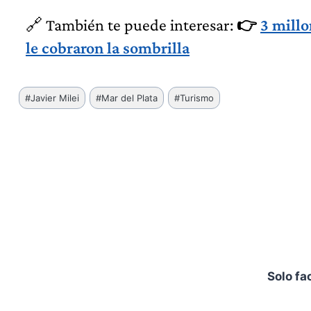
🔗 También te puede interesar:
👉
3 millo
le cobraron la sombrilla
Etiquetas
#
Javier Milei
#
Mar del Plata
#
Turismo
de
la
entrada:
Solo fa