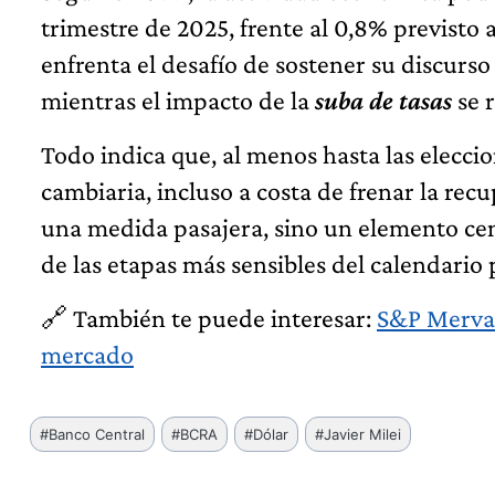
trimestre de 2025, frente al 0,8% previsto
enfrenta el desafío de sostener su discurso 
mientras el impacto de la
suba de tasas
se r
Todo indica que, al menos hasta las eleccio
cambiaria, incluso a costa de frenar la rec
una medida pasajera, sino un elemento centr
de las etapas más sensibles del calendario 
🔗 También te puede interesar:
S&P Merval:
mercado
Etiquetas
#
Banco Central
#
BCRA
#
Dólar
#
Javier Milei
de
la