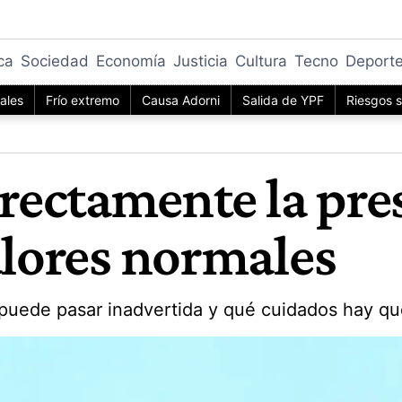
ica
Sociedad
Economía
Justicia
Cultura
Tecno
Deport
iales
Frío extremo
Causa Adorni
Salida de YPF
Riesgos s
ectamente la presi
alores normales
puede pasar inadvertida y qué cuidados hay que