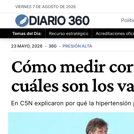
Saltar
VIERNES 7 DE AGOSTO DE 2026
al
DIARIO 360
contenido
Polít
Temas del Día:
Recurso estratégico
Acreditaciones ofic
23 MAYO, 2026
360
PRESIÓN ALTA
Cómo medir corr
cuáles son los v
En C5N explicaron por qué la hipertensión 