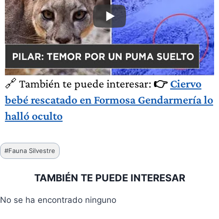
🔗 También te puede interesar:
👉
Ciervo
bebé rescatado en Formosa Gendarmería lo
halló oculto
Etiquetas
#
Fauna Silvestre
de
la
TAMBIÉN TE PUEDE INTERESAR
entrada:
No se ha encontrado ninguno