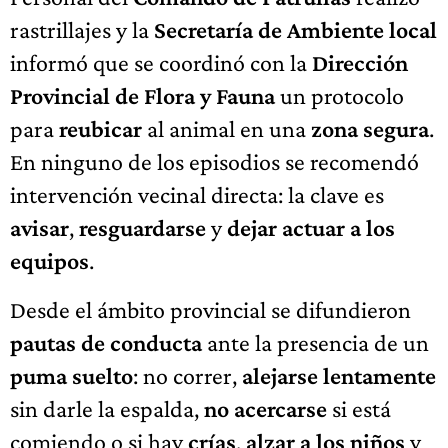
rastrillajes y la
Secretaría de Ambiente local
informó que se coordinó con la
Dirección
Provincial de Flora y Fauna
un protocolo
para
reubicar
al animal en una
zona segura
.
En ninguno de los episodios se recomendó
intervención vecinal directa: la clave es
avisar
,
resguardarse
y
dejar actuar a los
equipos
.
Desde el ámbito provincial se difundieron
pautas de conducta
ante la presencia de un
puma suelto
: no correr,
alejarse lentamente
sin darle la espalda,
no acercarse
si está
comiendo o si hay
crías
,
alzar a los niños
y