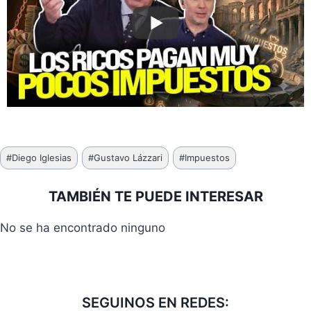
Etiquetas
#
Diego Iglesias
#
Gustavo Lázzari
#
Impuestos
de
la
TAMBIÉN TE PUEDE INTERESAR
entrada:
No se ha encontrado ninguno
SEGUINOS EN REDES: