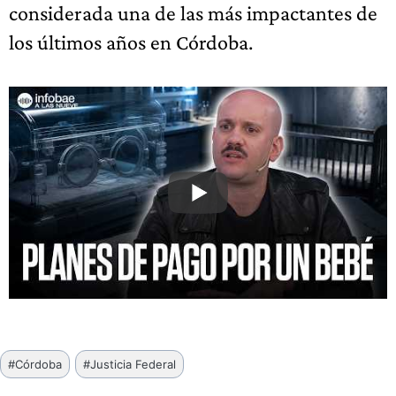
considerada una de las más impactantes de
los últimos años en Córdoba.
Etiquetas
#
Córdoba
#
Justicia Federal
de