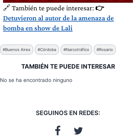
🔗 También te puede interesar:
👉
Detuvieron al autor de la amenaza de
bomba en show de Lali
Etiquetas
#
Buenos Aires
#
Córdoba
#
Narcotráfico
#
Rosario
de
la
TAMBIÉN TE PUEDE INTERESAR
entrada:
No se ha encontrado ninguno
SEGUINOS EN REDES: