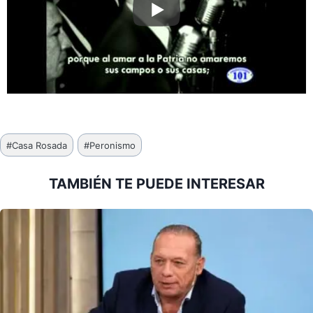
Etiquetas
#
Casa Rosada
#
Peronismo
de
la
TAMBIÉN TE PUEDE INTERESAR
entrada: