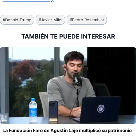
Etiquetas
#
Donald Trump
#
Javier Milei
#
Pedro Rosemblat
de
la
TAMBIÉN TE PUEDE INTERESAR
entrada:
La Fundación Faro de Agustín Laje multiplicó su patrimonio