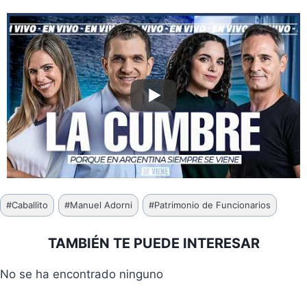
Etiquetas
#
Caballito
#
Manuel Adorni
#
Patrimonio de Funcionarios
de
la
TAMBIÉN TE PUEDE INTERESAR
entrada:
No se ha encontrado ninguno