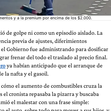
mentos y a la premium por encima de los $2.000.
ó de golpe ni como un episodio aislado. La
ncia previa de ajustes, diferimientos
e el Gobierno fue administrando para dosificar
rar frenar del todo el traslado al precio final.
ero
ya habían anticipado que el arranque de
 la nafta y el gasoil.
ró cómo el aumento de combustibles cruza la
 el cronista repasaba la pizarra y buscaba
umió el malestar con una frase simple:
o el auto, sobre todo para mover a sus hijos, y