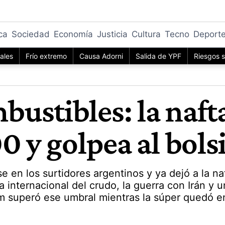
ica
Sociedad
Economía
Justicia
Cultura
Tecno
Deport
iales
Frío extremo
Causa Adorni
Salida de YPF
Riesgos s
ustibles: la naf
0 y golpea al bolsi
se en los surtidores argentinos y ya dejó a la 
a internacional del crudo, la guerra con Irán y 
um superó ese umbral mientras la súper quedó en