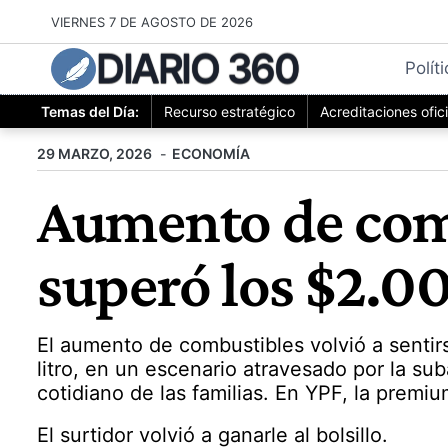
Saltar
VIERNES 7 DE AGOSTO DE 2026
al
DIARIO 360
contenido
Polít
Temas del Día:
Recurso estratégico
Acreditaciones ofic
29 MARZO, 2026
ECONOMÍA
Aumento de comb
superó los $2.00
El aumento de combustibles volvió a sentir
litro, en un escenario atravesado por la sub
cotidiano de las familias. En YPF, la premi
El surtidor volvió a ganarle al bolsillo.