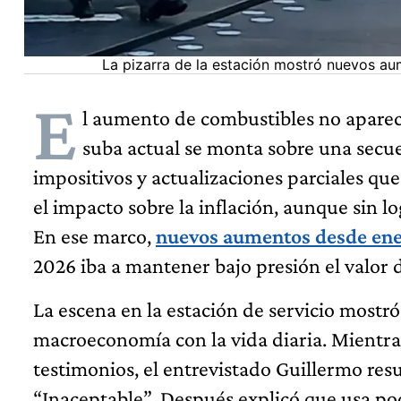
La pizarra de la estación mostró nuevos au
E
l aumento de combustibles no apareci
suba actual se monta sobre una secue
impositivos y actualizaciones parciales qu
el impacto sobre la inflación, aunque sin log
En ese marco,
nuevos aumentos desde en
2026 iba a mantener bajo presión el valor de
La escena en la estación de servicio most
macroeconomía con la vida diaria. Mientras
testimonios, el entrevistado Guillermo res
“Inaceptable”. Después explicó que usa poc