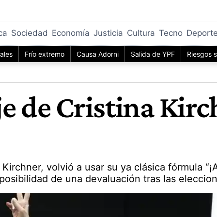
ica
Sociedad
Economía
Justicia
Cultura
Tecno
Deport
iales
Frío extremo
Causa Adorni
Salida de YPF
Riesgos s
e de Cristina Kirc
irchner, volvió a usar su ya clásica fórmula “¡Ay
 posibilidad de una devaluación tras las eleccio