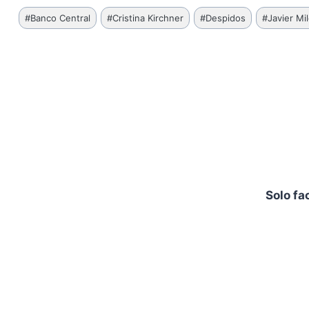
Etiquetas
#
Banco Central
#
Cristina Kirchner
#
Despidos
#
Javier Mil
de
la
entrada:
Solo fa