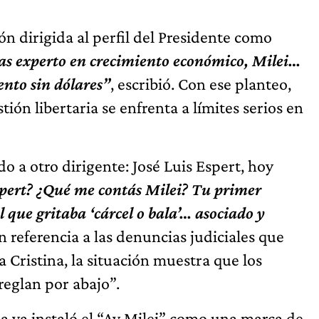
n dirigida al perfil del Presidente como
ras experto en crecimiento económico, Milei…
ento sin dólares”
, escribió. Con ese planteo,
tión libertaria se enfrenta a límites serios en
o a otro dirigente: José Luis Espert, hoy
Espert? ¿Qué me contás Milei? Tu primer
 que gritaba ‘cárcel o bala’… asociado y
n referencia a las denuncias judiciales que
ra Cristina, la situación muestra que los
rreglan por abajo”.
a ya instaló el “Ay Milei” como una marca de