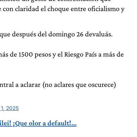
e con claridad el choque entre oficialismo y
n que después del domingo 26 devaluás.
más de 1500 pesos y el Riesgo País a más de
ral a aclarar (no aclares que oscurece)
 1, 2025
lei! ¡Que olor a default!…